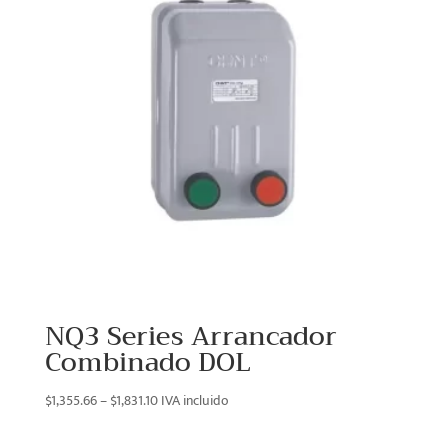
NQ3 Series Arrancador
Combinado DOL
Price
$
1,355.66
–
$
1,831.10
IVA incluido
range:
$1,355.66