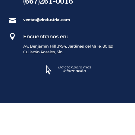
(667)261-0016

ventas@zindustrial.com

Encuentranos en:
Av. Benjamín Hill 3794, Jardines del Valle, 80189
Culiacán Rosales, Sin.
Da click para más

información