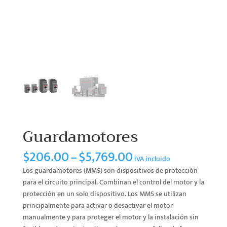
Guardamotores
Price
$
206.00
–
$
5,769.00
IVA incluido
range:
Los guardamotores (MMS) son dispositivos de protección
$206.00
para el circuito principal. Combinan el control del motor y la
through
protección en un solo dispositivo. Los MMS se utilizan
$5,769.00
principalmente para activar o desactivar el motor
manualmente y para proteger el motor y la instalación sin