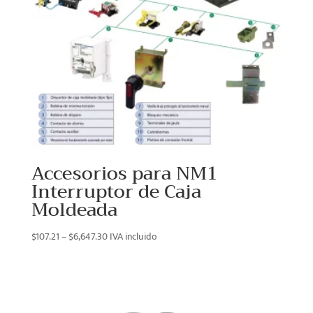
Accesorios para NM1
Interruptor de Caja
Moldeada
Price
$
107.21
–
$
6,647.30
IVA incluido
range:
$107.21
through
$6,647.30