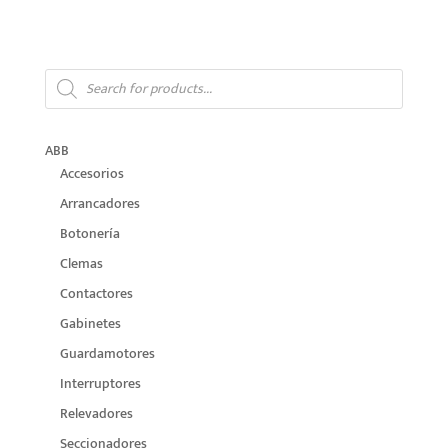
range:
$17.28
through
Products
$182.74
search
ABB
Accesorios
Arrancadores
Botonería
Clemas
Contactores
Gabinetes
Guardamotores
Interruptores
Relevadores
Seccionadores