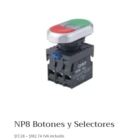
through
$1,831.10
NP8 Botones y Selectores
Price
$
17.28
–
$
182.74
IVA incluido