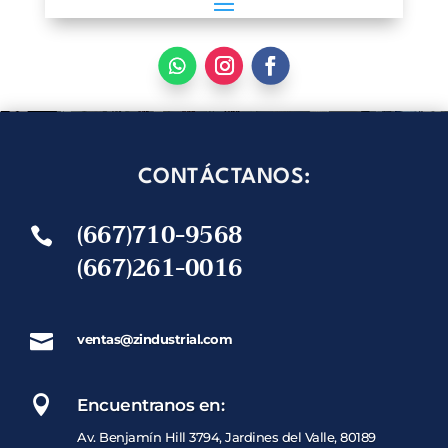
CONTÁCTANOS:
(667)710-9568

(667)261-0016

ventas@zindustrial.com

Encuentranos en:
Av. Benjamín Hill 3794, Jardines del Valle, 80189