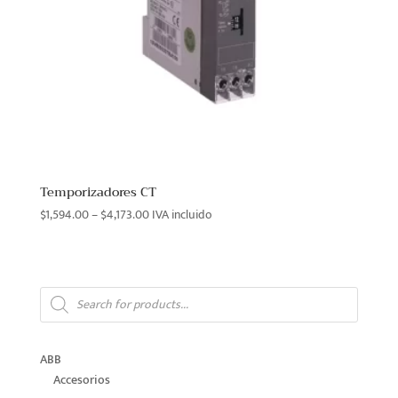
Temporizadores CT
Price
$
1,594.00
–
$
4,173.00
IVA incluido
range:
$1,594.00
through
Products
$4,173.00
search
ABB
Accesorios