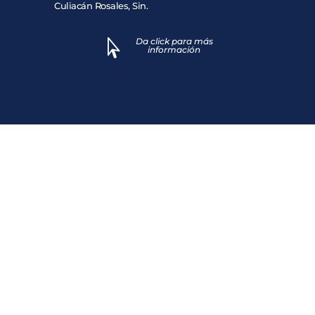
Culiacán Rosales, Sin.
Da click para más

información