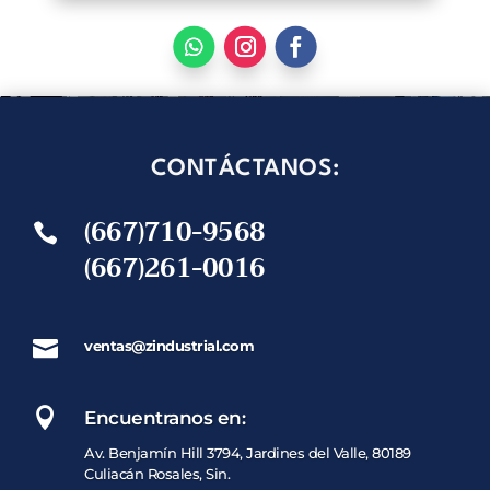
CONTÁCTANOS:
(667)710-9568

(667)261-0016

ventas@zindustrial.com

Encuentranos en:
Av. Benjamín Hill 3794, Jardines del Valle, 80189
Culiacán Rosales, Sin.