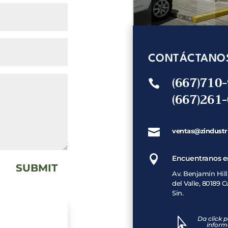
CONTÁCTANO
(667)710

(667)261

ventas@zindustr

Encuentranos e
SUBMIT
Av. Benjamín Hill
del Valle, 80189 C
Sin.
Da click 

inform