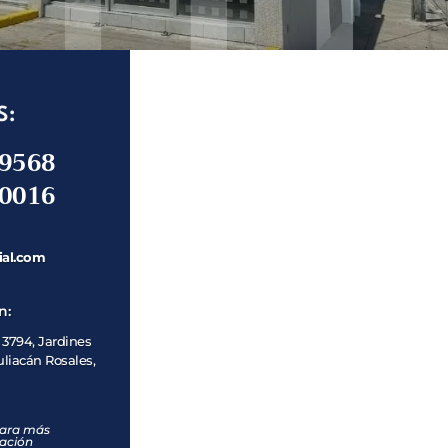
S:
-9568
-0016
ial.com
n:
 3794, Jardines
uliacán Rosales,
para más
ación