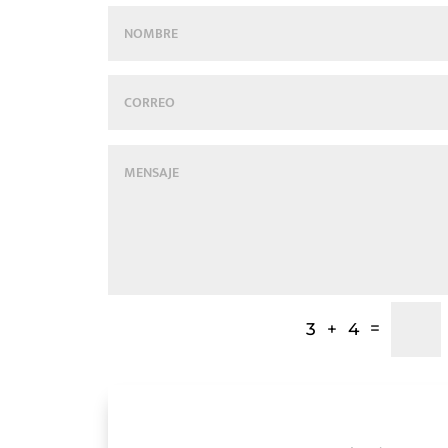
=
3 + 4