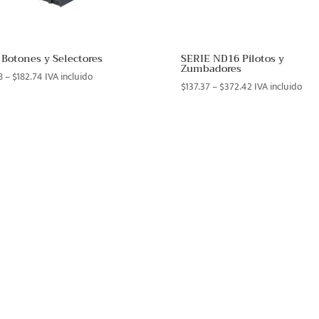
Botones y Selectores
SERIE ND16 Pilotos y
Zumbadores
Price
8
–
$
182.74
IVA incluido
Price
$
137.37
–
$
372.42
IVA incluido
range:
range:
$17.28
$137.37
through
through
$182.74
$372.42