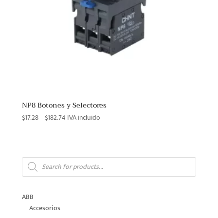
NP8 Botones y Selectores
Price
$
17.28
–
$
182.74
IVA incluido
range:
$17.28
through
Products
$182.74
search
ABB
Accesorios