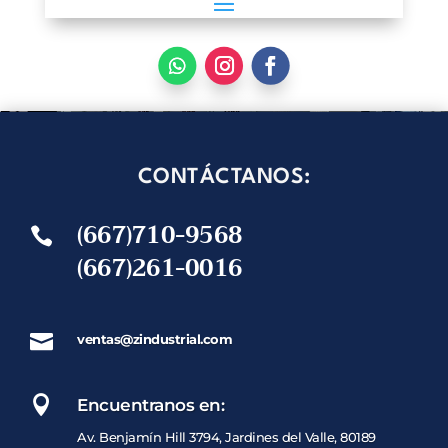
CONTÁCTANOS:
(667)710-9568

(667)261-0016

ventas@zindustrial.com

Encuentranos en:
Av. Benjamín Hill 3794, Jardines del Valle, 80189