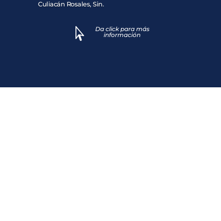
Culiacán Rosales, Sin.
Da click para más

información