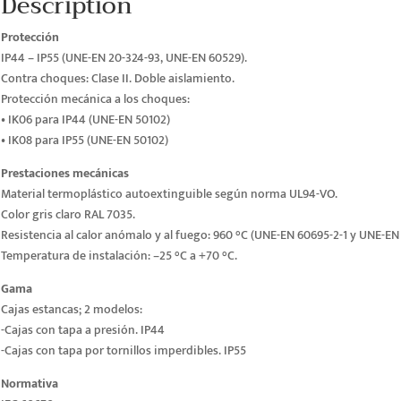
Description
Protección
IP44 – IP55 (UNE-EN 20-324-93, UNE-EN 60529).
Contra choques: Clase II. Doble aislamiento.
Protección mecánica a los choques:
• IK06 para IP44 (UNE-EN 50102)
• IK08 para IP55 (UNE-EN 50102)
Prestaciones mecánicas
Material termoplástico autoextinguible según norma UL94-VO.
Color gris claro RAL 7035.
Resistencia al calor anómalo y al fuego: 960 °C (UNE-EN 60695-2-1 y UNE-EN 
Temperatura de instalación: –25 °C a +70 °C.
Gama
Cajas estancas; 2 modelos:
-Cajas con tapa a presión. IP44
-Cajas con tapa por tornillos imperdibles. IP55
Normativa