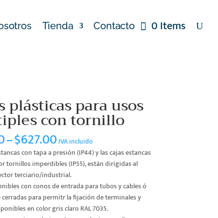
0 Items
osotros
Tienda
Contacto
s plásticas para usos
iples con tornillo
Price
0
–
$
627.00
IVA incluido
range:
stancas con tapa a presión (IP44) y las cajas estancas
$58.00
r tornillos imperdibles (IP55), están dirigidas al
through
tor terciario/industrial.
$627.00
onibles con conos de entrada para tubos y cables ó
cerradas para permitr la fijación de terminales y
ponibles en color gris claro RAL 7035.