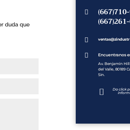
(667)710

(667)261
er duda que

ventas@zindustr

Encuentranos e
Av. Benjamín Hill
del Valle, 80189 C
Sin.

Da click 
inform