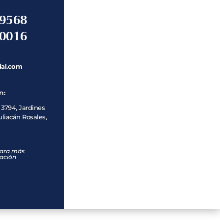
-9568
-0016
ial.com
n:
 3794, Jardines
uliacán Rosales,
para más
ación