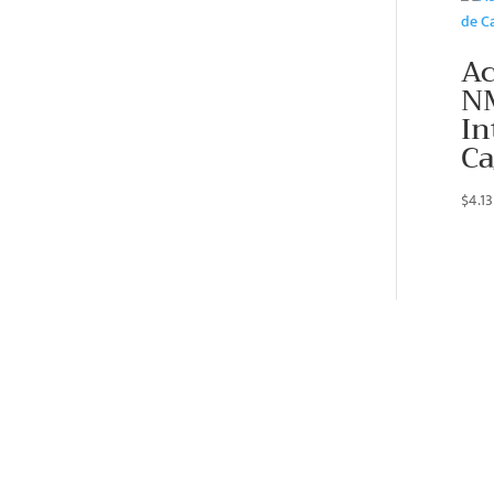
Ac
N
In
Ca
$
4.13