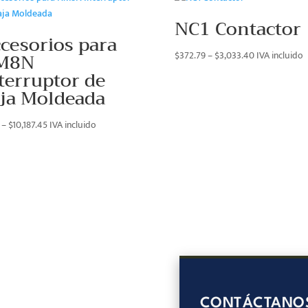
NC1 Contactor
cesorios para
Price
M8N
$
372.79
–
$
3,033.40
IVA incluido
range:
terruptor de
$372.79
ja Moldeada
through
$3,033.40
Price
–
$
10,187.45
IVA incluido
range:
$4.13
through
$10,187.45
CONTÁCTANO