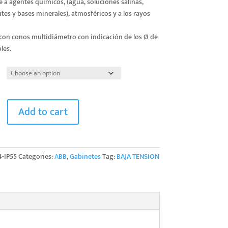
e a agentes químicos, (agua, soluciones salinas,
ites y bases minerales), atmosféricos y a los rayos
 con conos multidiámetro con indicación de los Ø de
les.
Add to cart
4-IP55
Categories:
ABB
,
Gabinetes
Tag:
BAJA TENSION