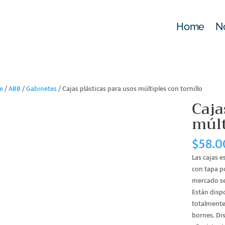
Home
N
e
/
ABB
/
Gabinetes
/ Cajas plásticas para usos múltiples con tornillo
Caja
múlt
$
58.0
Las cajas e
con tapa po
mercado sec
Están disp
totalmente 
bornes. Dis