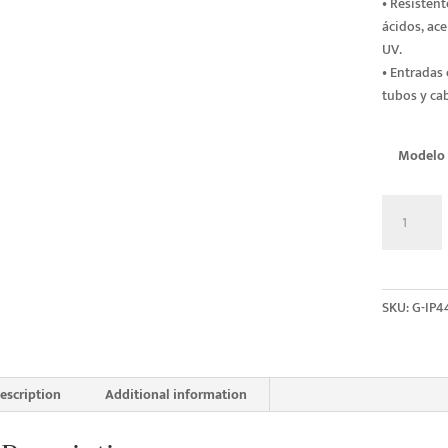
• Resistent
ácidos, ace
UV.
• Entradas
tubos y cab
Modelo
Cajas
plásticas
para
usos
múltiples
SKU:
G-IP4
con
tornillo
quantity
escription
Additional information