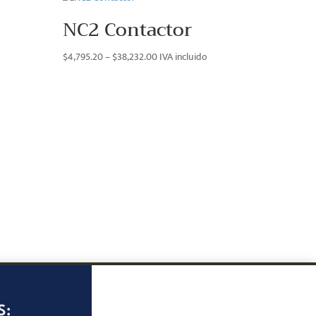
NC2 Contactor
Price
$
4,795.20
–
$
38,232.00
IVA incluido
range:
$4,795.20
through
$38,232.00
S: