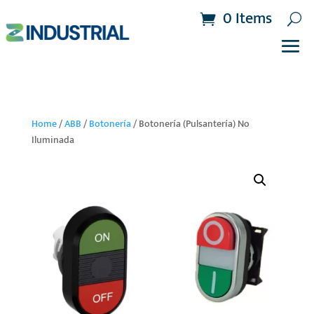
0 Items
Home
/
ABB
/
Botonería
/ Botonería (Pulsantería) No
Iluminada