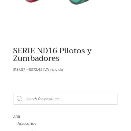
SERIE ND16 Pilotos y
Zumbadores
Price
$
137.37
–
$
372.42
IVA incluido
range:
$137.37
through
Products
$372.42
search
ABB
Accesorios