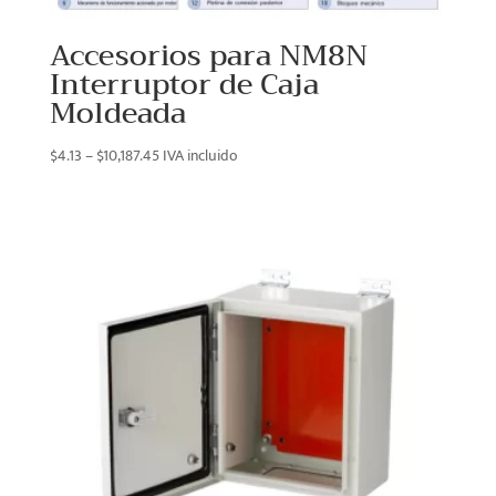
Accesorios para NM8N
Interruptor de Caja
Moldeada
Price
$
4.13
–
$
10,187.45
IVA incluido
range:
$4.13
through
$10,187.45