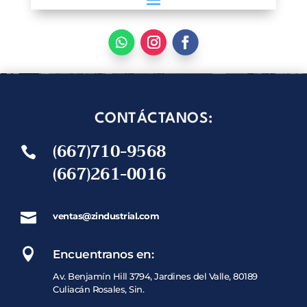
CONTÁCTANOS:
(667)710-9568

(667)261-0016

ventas@zindustrial.com

Encuentranos en:
Av. Benjamín Hill 3794, Jardines del Valle, 80189
Culiacán Rosales, Sin.