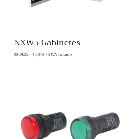
NXW5 Gabinetes
Price
$
809.25
–
$
9,072.70
IVA incluido
range:
$809.25
through
$9,072.70