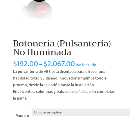
Botonería (Pulsantería)
No Iluminada
Price
$
192.00
–
$
2,067.00
IVA incluido
range:
La
pulsantería
de ABB está diseñada para ofrecer una
$192.00
fiabilidad total. Su diseño innovador simplifica todo el
through
proceso, desde la selección hasta la instalación.
$2,067.00
Envolventes, columnas y balizas de señalización completan
la gama.
Modelo